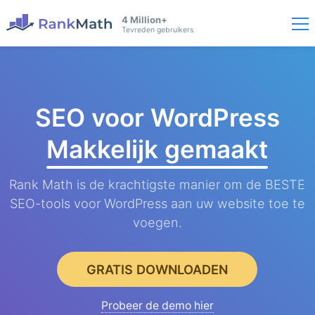
4 Million+
Tevreden gebruikers
SEO voor WordPress
Makkelijk gemaakt
Rank Math is de krachtigste manier om de BESTE
SEO-tools voor WordPress aan uw website toe te
voegen.
GRATIS DOWNLOADEN
Probeer de demo hier