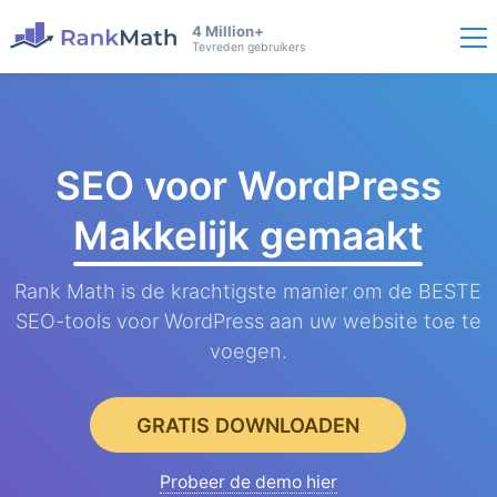
4 Million+
Tevreden gebruikers
SEO voor WordPress
Makkelijk gemaakt
Rank Math is de krachtigste manier om de BESTE
SEO-tools voor WordPress aan uw website toe te
voegen.
GRATIS DOWNLOADEN
Probeer de demo hier