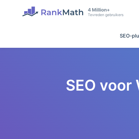
4 Million+
Tevreden gebruikers
SEO-plu
SEO voor