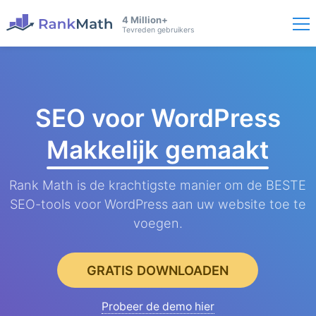
4 Million+
Tevreden gebruikers
SEO voor WordPress
Makkelijk gemaakt
Rank Math is de krachtigste manier om de BESTE
SEO-tools voor WordPress aan uw website toe te
voegen.
GRATIS DOWNLOADEN
Probeer de demo hier