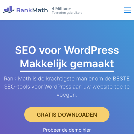
4 Million+
Tevreden gebruikers
SEO voor WordPress
Makkelijk gemaakt
Rank Math is de krachtigste manier om de BESTE
SEO-tools voor WordPress aan uw website toe te
voegen.
GRATIS DOWNLOADEN
Probeer de demo hier