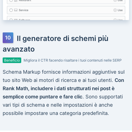
Il generatore di schemi più
avanzato
Beneficio
Migliora il CTR facendo risaltare i tuoi contenuti nelle SERP
Schema Markup fornisce informazioni aggiuntive sul
tuo sito Web ai motori di ricerca e ai tuoi utenti.
Con
Rank Math, includere i dati strutturati nei post è
semplice come puntare e fare clic
. Sono supportati
vari tipi di schema e nelle impostazioni è anche
possibile impostare una categoria predefinita.