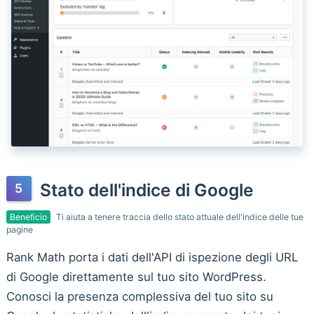
Stato dell'indice di Google
Beneficio
Ti aiuta a tenere traccia dello stato attuale dell'indice delle tue
pagine
Rank Math porta i dati dell'API di ispezione degli URL
di Google direttamente sul tuo sito WordPress.
Conosci la presenza complessiva del tuo sito su