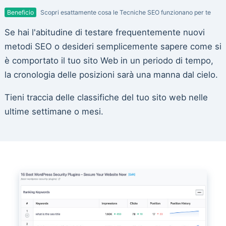
Beneficio
Scopri esattamente cosa le Tecniche SEO funzionano per te
Se hai l'abitudine di testare frequentemente nuovi
metodi SEO o desideri semplicemente sapere come si
è comportato il tuo sito Web in un periodo di tempo,
la cronologia delle posizioni sarà una manna dal cielo.
Tieni traccia delle classifiche del tuo sito web nelle
ultime settimane o mesi.