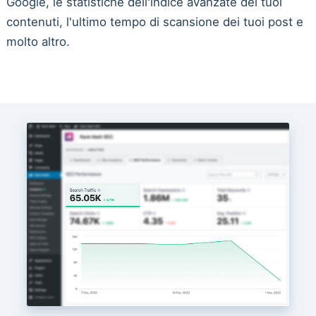
Google, le statistiche dell'indice avanzate dei tuoi
contenuti, l'ultimo tempo di scansione dei tuoi post e
molto altro.