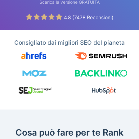
Scarica la versione GRATUITA
4.8
(
7478
Recensioni)
Consigliato dai migliori SEO del pianeta
Cosa può fare per te Rank