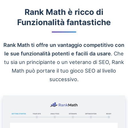
Rank Math è ricco di
Funzionalità fantastiche
Rank Math ti offre un vantaggio competitivo con
le sue funzionalità potenti e facili da usare
. Che
tu sia un principiante o un veterano di SEO, Rank
Math può portare il tuo gioco SEO al livello
successivo.