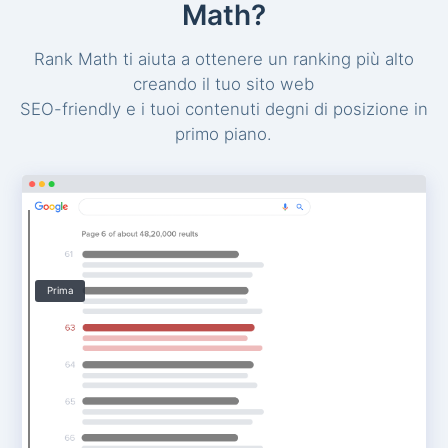
Math?
Rank Math ti aiuta a ottenere un ranking più alto
creando il tuo sito web
SEO-friendly e i tuoi contenuti degni di posizione in
primo piano.
Prima