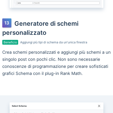
Generatore di schemi
personalizzato
Beneficio
Aggiungi più tipi di schema da un'unica finestra
Crea schemi personalizzati e aggiungi più schemi a un
singolo post con pochi clic. Non sono necessarie
conoscenze di programmazione per creare sofisticati
grafici Schema con il plug-in Rank Math.