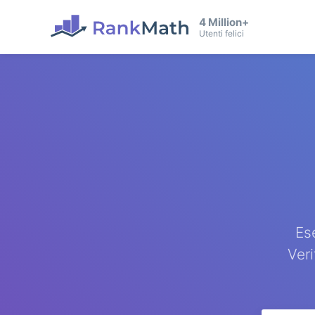
4 Million+
Utenti felici
Es
Veri