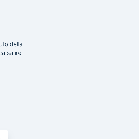
uto della
a salire