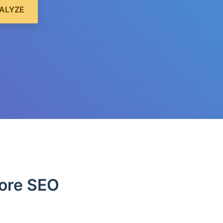
ALYZE
tore SEO