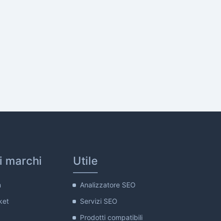
ri marchi
Utile
m
Analizzatore SEO
ket
Servizi SEO
Prodotti compatibili