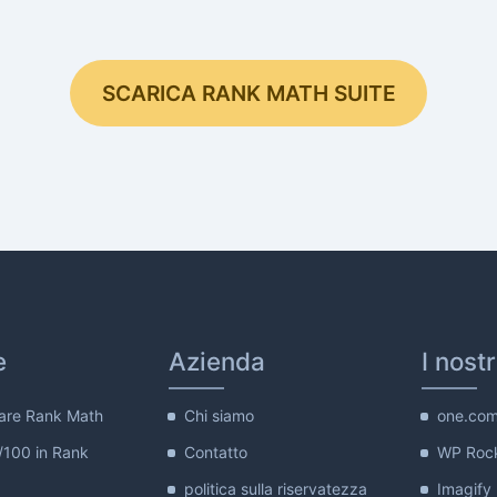
SCARICA RANK MATH SUITE
e
Azienda
I nost
are Rank Math
Chi siamo
one.co
/100 in Rank
Contatto
WP Roc
politica sulla riservatezza
Imagify