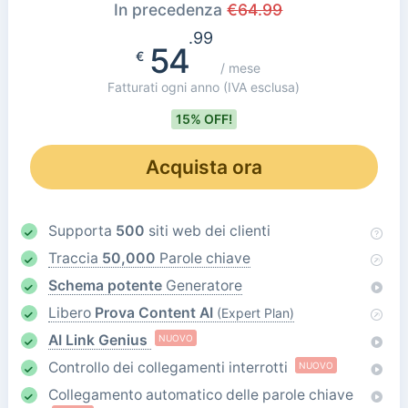
In precedenza
€
64.99
.99
54
€
/ mese
Fatturati ogni anno
(IVA esclusa)
15% OFF!
Acquista ora
Supporta
500
siti web dei clienti
Traccia
50,000
Parole chiave
Schema potente
Generatore
Libero
Prova Content AI
(Expert Plan)
AI Link Genius
NUOVO
Controllo dei collegamenti interrotti
NUOVO
Collegamento automatico delle parole chiave