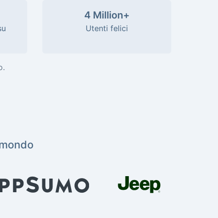
4 Million+
su
Utenti felici
o.
l mondo