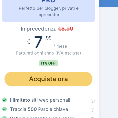
PRO
Perfetto per blogger, privati e
imprenditori
In precedenza
€
8.99
7
.99
€
/ mese
Fatturati ogni anno
(IVA esclusa)
11% OFF!
Acquista ora
Illimitato
siti web personali
Traccia
500
Parole chiave