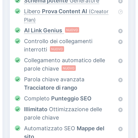
Schema potente
Generatore
Libero
Prova Content AI
(Creator
Plan)
AI Link Genius
NUOVO
Controllo dei collegamenti
interrotti
NUOVO
Collegamento automatico delle
parole chiave
NUOVO
Parola chiave avanzata
Tracciatore di rango
Completo
Punteggio SEO
Illimitato
Ottimizzazione delle
parole chiave
Automatizzato SEO
Mappe del
sito