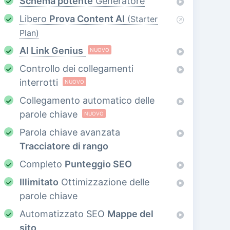
Schema potente
Generatore
Libero
Prova Content AI
(Starter
Plan)
AI Link Genius
NUOVO
Controllo dei collegamenti
interrotti
NUOVO
Collegamento automatico delle
parole chiave
NUOVO
Parola chiave avanzata
Tracciatore di rango
Completo
Punteggio SEO
Illimitato
Ottimizzazione delle
parole chiave
Automatizzato SEO
Mappe del
sito