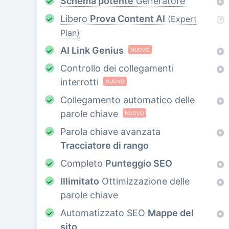
Schema potente
Generatore
Libero
Prova Content AI
(Expert
Plan)
AI Link Genius
NUOVO
Controllo dei collegamenti
interrotti
NUOVO
Collegamento automatico delle
parole chiave
NUOVO
Parola chiave avanzata
Tracciatore di rango
Completo
Punteggio SEO
Illimitato
Ottimizzazione delle
parole chiave
Automatizzato SEO
Mappe del
sito