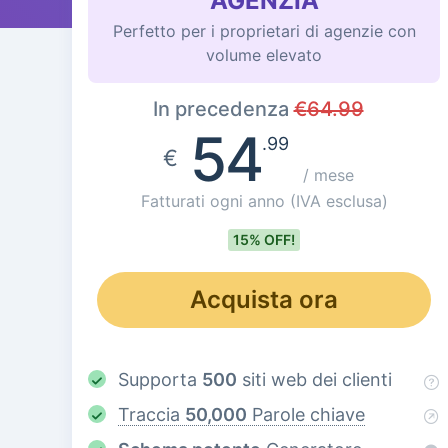
AGENZIA
Perfetto per i proprietari di agenzie con
volume elevato
In precedenza
€
64.99
54
.99
€
/ mese
Fatturati ogni anno
(IVA esclusa)
15% OFF!
Acquista ora
Supporta
500
siti web dei clienti
Traccia
50,000
Parole chiave