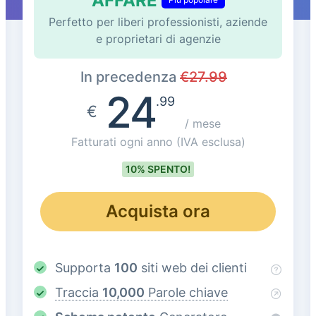
AFFARE
Perfetto per liberi professionisti, aziende
e proprietari di agenzie
In precedenza
€
27.99
24
.99
€
/ mese
Fatturati ogni anno
(IVA esclusa)
10% SPENTO!
Acquista ora
Supporta
100
siti web dei clienti
Traccia
10,000
Parole chiave