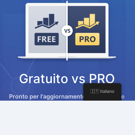
Gratuito vs PRO
🇮🇹 Italiano
Pronto per l'aggiornamento?
Scopri come
Rank Math PRO può aiutarti a portare i tuoi
sforzi di marketing e SEO a un livello
superiore.