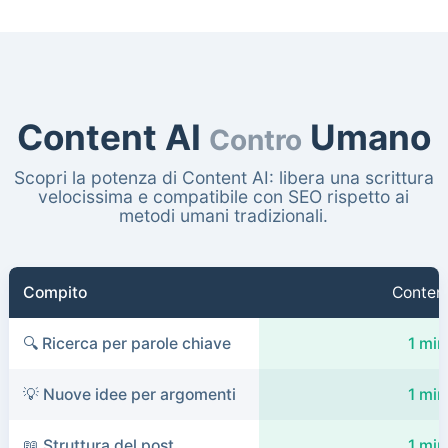
Content AI
Umano
Contro
Scopri la potenza di Content AI: libera una scrittura
velocissima e compatibile con SEO rispetto ai
metodi umani tradizionali.
Compito
Content
🔍 Ricerca per parole chiave
1 min
💡 Nuove idee per argomenti
1 min
📖 Struttura del post
1 min