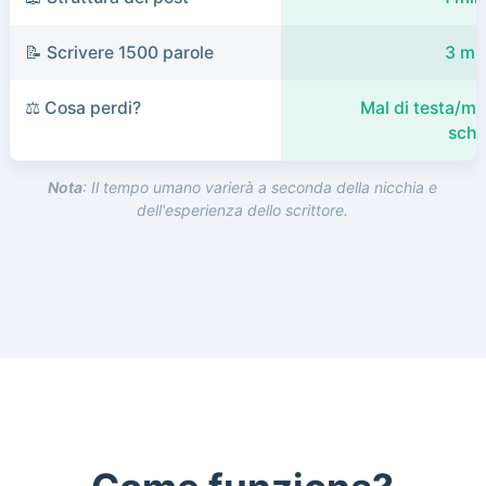
📝 Scrivere 1500 parole
3 min
⚖️ Cosa perdi?
Mal di testa/ma
schi
Nota
: Il tempo umano varierà a seconda della nicchia e
dell'esperienza dello scrittore.