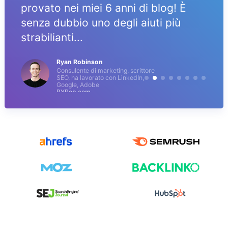
provato nei miei 6 anni di blog! È
senza dubbio uno degli aiuti più
strabilianti...
Ryan Robinson
Consulente di marketing, scrittore
SEO, ha lavorato con LinkedIn,
Google, Adobe
RYRob.com