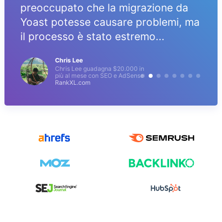
preoccupato che la migrazione da
Yoast potesse causare problemi, ma
il processo è stato estremo...
Chris Lee
Chris Lee guadagna $20.000 in
più al mese con SEO e AdSense
RankXL.com