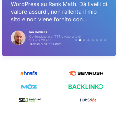
WordPress su Rank Math. Dà livelli di
à
valore assurdi, non rallenta il mio
sito e non viene fornito con...
Ian Howells
Co-fondatore di TTT e veterano di
SEO da 20 anni
TrafficThinkTank.com