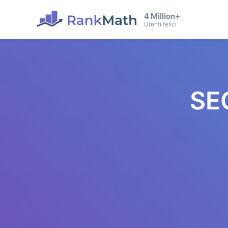
4 Million+
Utenti felici
SE