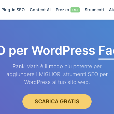
Plug-in SEO
Content AI
Prezzo
Strumenti
Ai
O per WordPress
Fa
Rank Math è il modo più potente per
aggiungere i MIGLIORI strumenti SEO per
WordPress al tuo sito web.
SCARICA GRATIS