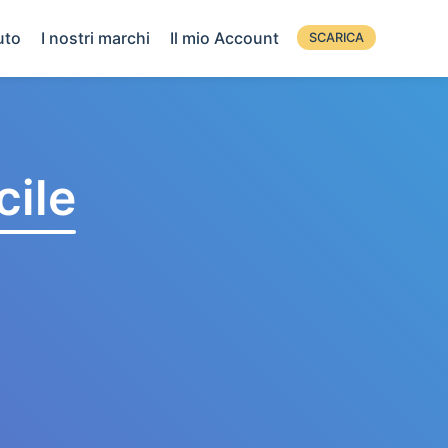
uto
I nostri marchi
Il mio Account
SCARICA
cile