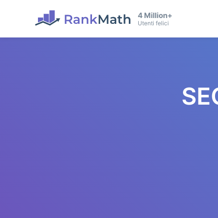
4 Million+
Utenti felici
SE