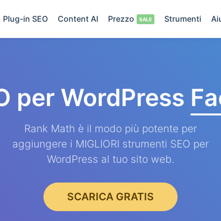
Plug-in SEO
Content AI
Prezzo
Strumenti
Ai
O per WordPress
Fa
Rank Math è il modo più potente per
aggiungere i MIGLIORI strumenti SEO per
WordPress al tuo sito web.
SCARICA GRATIS