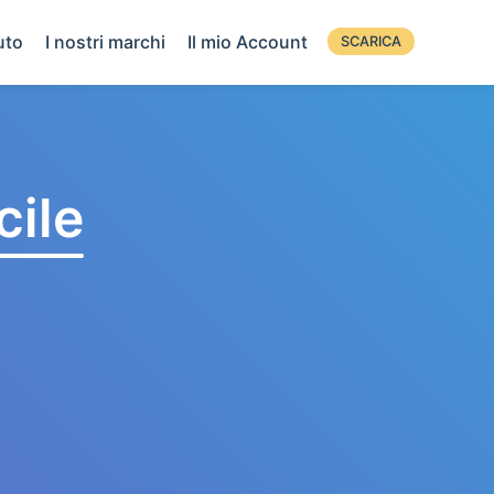
uto
I nostri marchi
Il mio Account
SCARICA
cile