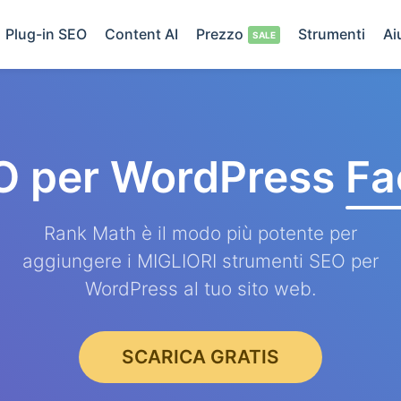
Plug-in SEO
Content AI
Prezzo
Strumenti
Ai
O per WordPress
Fa
Rank Math è il modo più potente per
aggiungere i MIGLIORI strumenti SEO per
WordPress al tuo sito web.
SCARICA GRATIS