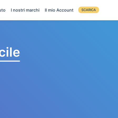
uto
I nostri marchi
Il mio Account
SCARICA
cile