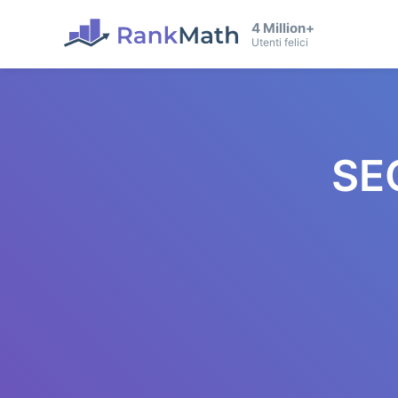
4 Million+
Utenti felici
SE