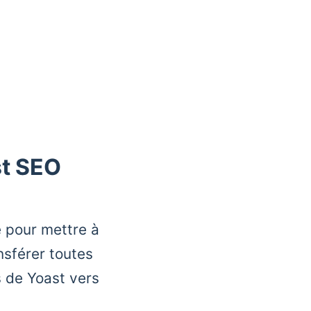
st SEO
e pour mettre à
nsférer toutes
s de Yoast vers