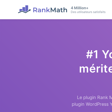
4 Million+
Des utilisateurs satisfaits
#1 Y
mérit
Le plugin Rank M
plugin WordPress Y