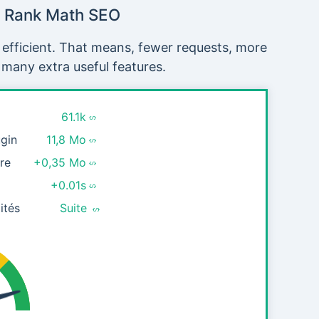
Rank Math SEO
 efficient. That means, fewer requests, more
 many extra useful features.
61.1k
ugin
11,8 Mo
re
+0,35 Mo
+0.01s
ités
Suite