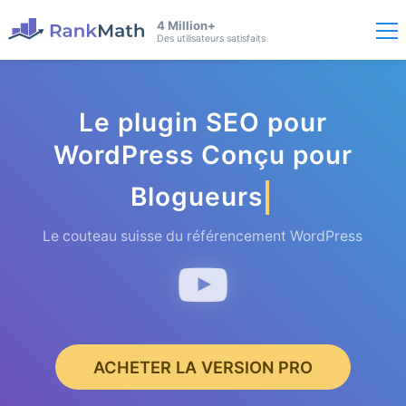
4 Million+
Des utilisateurs satisfaits
Le plugin SEO pour
WordPress Conçu pour
Blogueurs
Le couteau suisse du référencement WordPress
ACHETER LA VERSION PRO