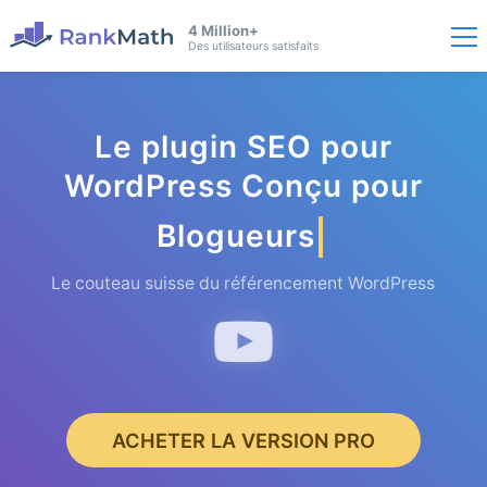
4 Million+
Des utilisateurs satisfaits
Le plugin SEO pour
WordPress Conçu pour
Blogueurs
Le couteau suisse du référencement WordPress
ACHETER LA VERSION PRO