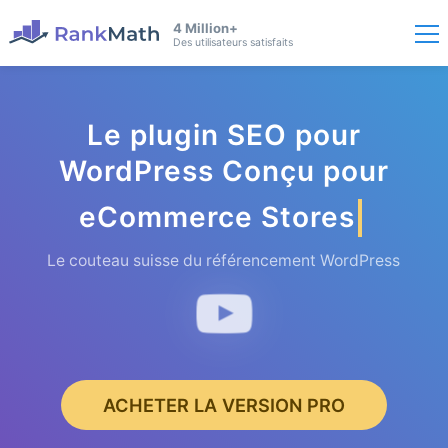
4 Million+
Des utilisateurs satisfaits
Le plugin SEO pour
WordPress Conçu pour
eCo
mmerce Stores
Le couteau suisse du référencement WordPress
ACHETER LA VERSION PRO