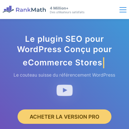
4 Million+
Des utilisateurs satisfaits
Le plugin SEO pour
WordPress Conçu pour
eCom
merce Stores
Le couteau suisse du référencement WordPress
ACHETER LA VERSION PRO