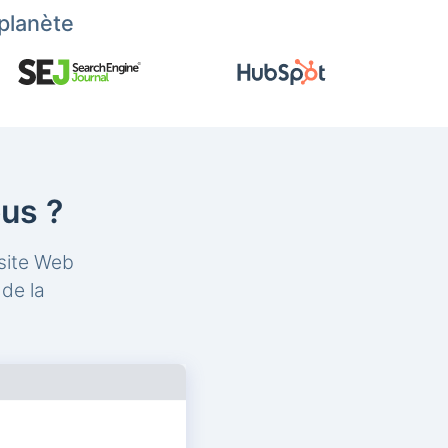
planète
us ?
 site Web
de la