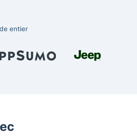
de entier
vec