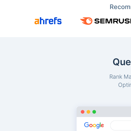
Recomm
Que
Rank Mat
Opti