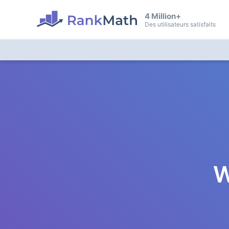
4 Million+
Des utilisateurs satisfaits
W