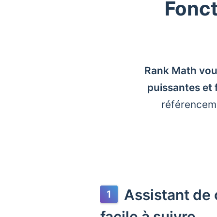
Fonct
Rank Math vous
puissantes et f
référenceme
Assistant de 
facile à suivre