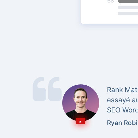
Rank Math
essayé au
SEO WordP
Ryan Rob