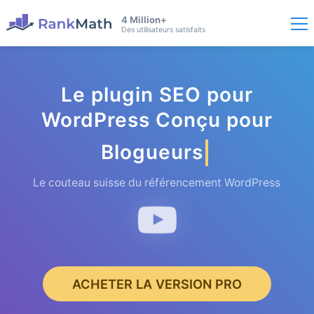
4 Million+
Des utilisateurs satisfaits
Le plugin SEO pour
WordPress Conçu pour
Blogueurs
Le couteau suisse du référencement WordPress
ACHETER LA VERSION PRO