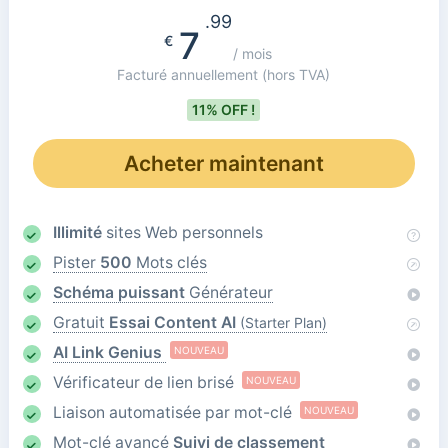
.99
7
€
/ mois
Facturé annuellement
(hors TVA)
11% OFF !
Acheter maintenant
Illimité
sites Web personnels
Pister
500
Mots clés
Schéma puissant
Générateur
Gratuit
Essai Content AI
(Starter Plan)
AI Link Genius
NOUVEAU
Vérificateur de lien brisé
NOUVEAU
Liaison automatisée par mot-clé
NOUVEAU
Mot-clé avancé
Suivi de classement