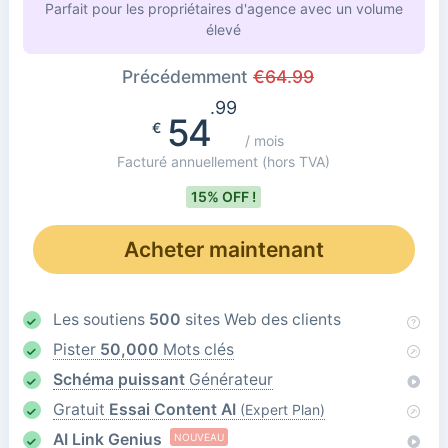
Parfait pour les propriétaires d'agence avec un volume
élevé
Précédemment
€
64.99
.99
54
€
/ mois
Facturé annuellement
(hors TVA)
15% OFF !
Acheter maintenant
Les soutiens
500
sites Web des clients
Pister
50,000
Mots clés
Schéma puissant
Générateur
Gratuit
Essai Content AI
(Expert Plan)
AI Link Genius
NOUVEAU