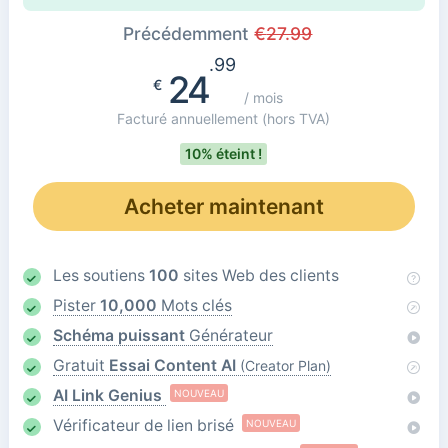
Précédemment
€
27.99
.99
24
€
/ mois
Facturé annuellement
(hors TVA)
10% éteint !
Acheter maintenant
Les soutiens
100
sites Web des clients
Pister
10,000
Mots clés
Schéma puissant
Générateur
Gratuit
Essai Content AI
(Creator Plan)
AI Link Genius
NOUVEAU
Vérificateur de lien brisé
NOUVEAU