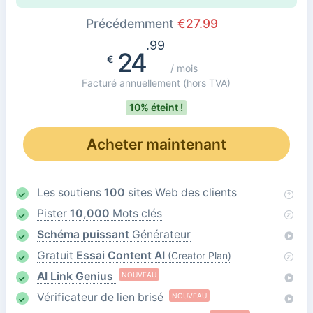
Précédemment
€
27.99
.99
24
€
/ mois
Facturé annuellement
(hors TVA)
10% éteint !
Acheter maintenant
Les soutiens
100
sites Web des clients
Pister
10,000
Mots clés
Schéma puissant
Générateur
Gratuit
Essai Content AI
(Creator Plan)
AI Link Genius
NOUVEAU
Vérificateur de lien brisé
NOUVEAU