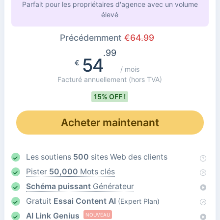
Parfait pour les propriétaires d'agence avec un volume
élevé
Précédemment
€
64.99
.99
54
€
/ mois
Facturé annuellement
(hors TVA)
15% OFF !
Acheter maintenant
Les soutiens
500
sites Web des clients
Pister
50,000
Mots clés
Schéma puissant
Générateur
Gratuit
Essai Content AI
(Expert Plan)
AI Link Genius
NOUVEAU