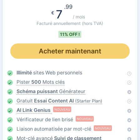
.99
7
€
/ mois
Facturé annuellement
(hors TVA)
11% OFF !
Acheter maintenant
Illimité
sites Web personnels
Pister
500
Mots clés
Schéma puissant
Générateur
Gratuit
Essai Content AI
(Starter Plan)
AI Link Genius
NOUVEAU
Vérificateur de lien brisé
NOUVEAU
Liaison automatisée par mot-clé
NOUVEAU
Mot-clé avancé
Suivi de classement