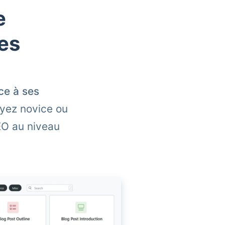
e
es
ce à ses
yez novice ou
EO au niveau