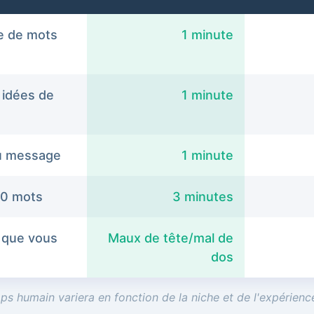
e de mots
1 minute
 idées de
1 minute
u message
1 minute
00 mots
3 minutes
 que vous
Maux de tête/mal de
dos
ps humain variera en fonction de la niche et de l'expérience