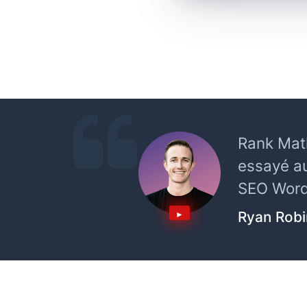
Rank Math
essayé au
SEO WordP
Ryan Rob