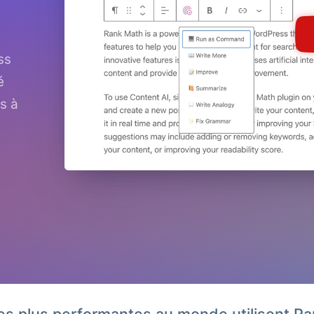
ss
é
s à