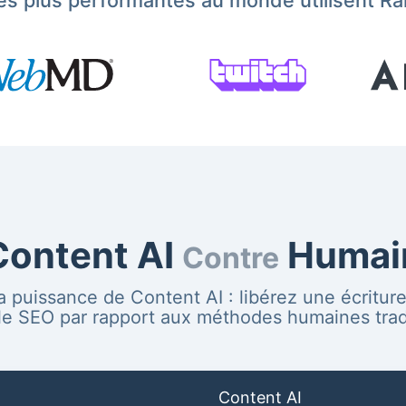
les plus performantes au monde utilisent 
Content AI
Humai
Contre
 puissance de Content AI : libérez une écriture
ale SEO par rapport aux méthodes humaines tradi
Content AI