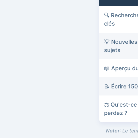
🔍 Recherch
clés
💡 Nouvelles
sujets
📖 Aperçu d
📝 Écrire 15
⚖️ Qu'est-ce
perdez ?
Noter
: Le tem