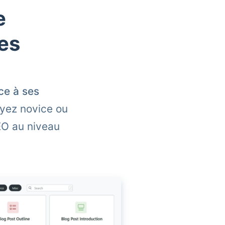
e
es
ce à ses
yez novice ou
EO au niveau