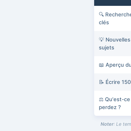
🔍 Recherch
clés
💡 Nouvelles
sujets
📖 Aperçu d
📝 Écrire 15
⚖️ Qu'est-ce
perdez ?
Noter
: Le tem