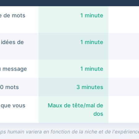
e de mots
1 minute
 idées de
1 minute
u message
1 minute
00 mots
3 minutes
 que vous
Maux de tête/mal de
dos
ps humain variera en fonction de la niche et de l'expérience