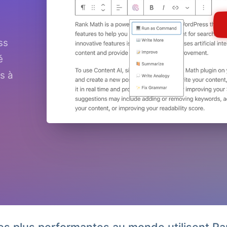
ss
é
s à