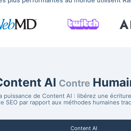
les plus performantes au monde utilisent 
Content AI
Humai
Contre
 puissance de Content AI : libérez une écriture
ale SEO par rapport aux méthodes humaines tradi
Content AI