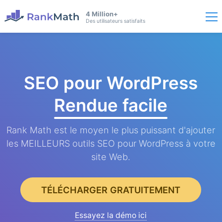
4 Million+
Des utilisateurs satisfaits
SEO pour WordPress
Rendue facile
Rank Math est le moyen le plus puissant d'ajouter
les MEILLEURS outils SEO pour WordPress à votre
site Web.
TÉLÉCHARGER GRATUITEMENT
Essayez la démo ici