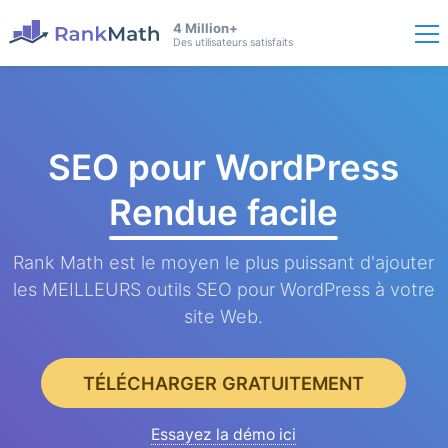
4 Million+
Des utilisateurs satisfaits
SEO pour WordPress
Rendue facile
Rank Math est le moyen le plus puissant d'ajouter
les MEILLEURS outils SEO pour WordPress à votre
site Web.
TÉLÉCHARGER GRATUITEMENT
Essayez la démo ici