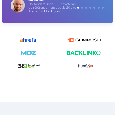
Co-fondateur de TTT et vétéran
du référencement depuis 20 ans
TrafficThinkTank.com