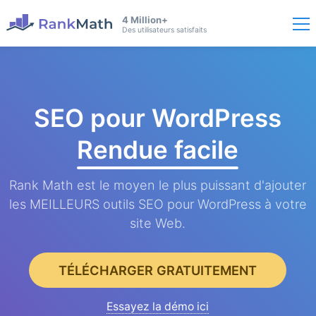
4 Million+
Des utilisateurs satisfaits
SEO pour WordPress
Rendue facile
Rank Math est le moyen le plus puissant d'ajouter
les MEILLEURS outils SEO pour WordPress à votre
site Web.
TÉLÉCHARGER GRATUITEMENT
Essayez la démo ici