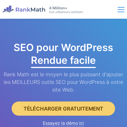
4 Million+
Des utilisateurs satisfaits
SEO pour WordPress
Rendue facile
Rank Math est le moyen le plus puissant d'ajouter
les MEILLEURS outils SEO pour WordPress à votre
site Web.
TÉLÉCHARGER GRATUITEMENT
Essayez la démo ici