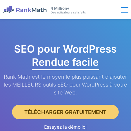
4 Million+
Des utilisateurs satisfaits
SEO pour WordPress
Rendue facile
Rank Math est le moyen le plus puissant d'ajouter
les MEILLEURS outils SEO pour WordPress à votre
site Web.
TÉLÉCHARGER GRATUITEMENT
Essayez la démo ici