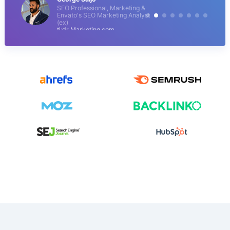
SEO Professional, Marketing &
Envato's SEO Marketing Analyst
(ex)
tl;dr Marketing.com