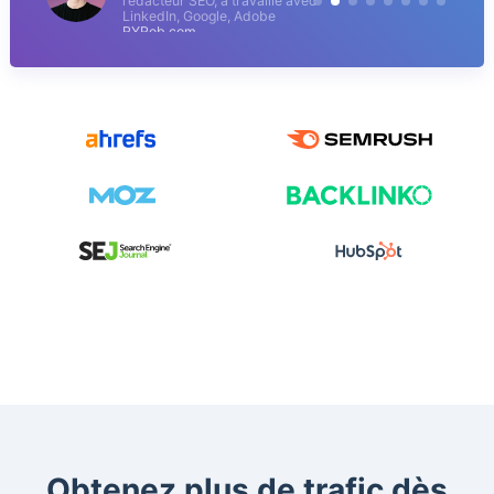
rédacteur SEO, a travaillé avec
LinkedIn, Google, Adobe
RYRob.com
Obtenez plus de trafic dès