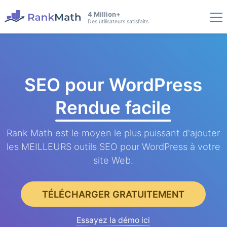
4 Million+
Des utilisateurs satisfaits
SEO pour WordPress
Rendue facile
Rank Math est le moyen le plus puissant d'ajouter
les MEILLEURS outils SEO pour WordPress à votre
site Web.
TÉLÉCHARGER GRATUITEMENT
Essayez la démo ici