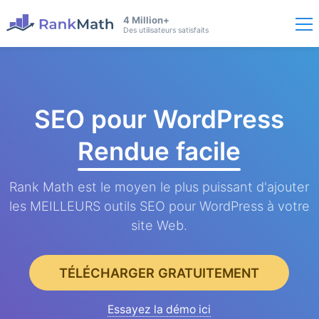
4 Million+
Des utilisateurs satisfaits
SEO pour WordPress
Rendue facile
Rank Math est le moyen le plus puissant d'ajouter
les MEILLEURS outils SEO pour WordPress à votre
site Web.
TÉLÉCHARGER GRATUITEMENT
Essayez la démo ici