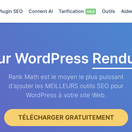
Plugin SEO
Content AI
Tarification
Outils
Aide
ur WordPress
Rendu
Rank Math est le moyen le plus puissant
d'ajouter les MEILLEURS outils SEO pour
WordPress à votre site Web.
TÉLÉCHARGER GRATUITEMENT