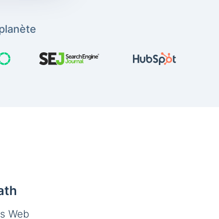
planète
ath
es Web