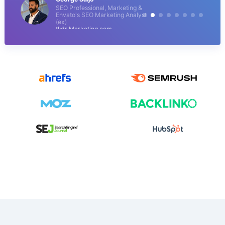
SEO Professional, Marketing &
Envato's SEO Marketing Analyst
(ex)
tl;dr Marketing.com