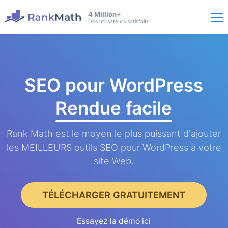
4 Million+
Des utilisateurs satisfaits
SEO pour WordPress
Rendue facile
Rank Math est le moyen le plus puissant d'ajouter
les MEILLEURS outils SEO pour WordPress à votre
site Web.
TÉLÉCHARGER GRATUITEMENT
Essayez la démo ici