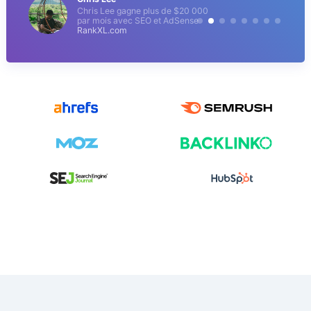
Chris Lee gagne plus de $20 000
par mois avec SEO et AdSense
RankXL.com