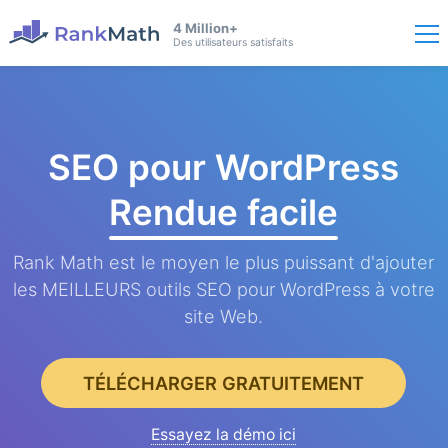
4 Million+
Des utilisateurs satisfaits
SEO pour WordPress
Rendue facile
Rank Math est le moyen le plus puissant d'ajouter
les MEILLEURS outils SEO pour WordPress à votre
site Web.
TÉLÉCHARGER GRATUITEMENT
Essayez la démo ici