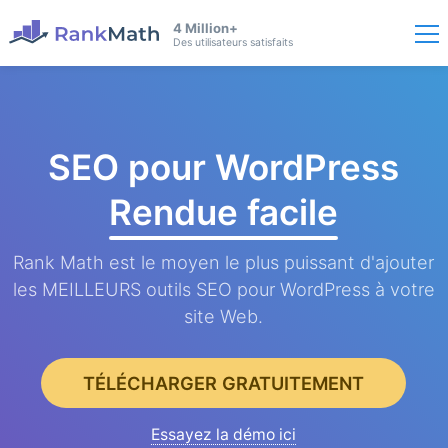
4 Million+
Des utilisateurs satisfaits
SEO pour WordPress
Rendue facile
Rank Math est le moyen le plus puissant d'ajouter
les MEILLEURS outils SEO pour WordPress à votre
site Web.
TÉLÉCHARGER GRATUITEMENT
Essayez la démo ici