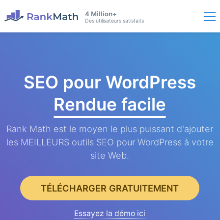
4 Million+
Des utilisateurs satisfaits
SEO pour WordPress
Rendue facile
Rank Math est le moyen le plus puissant d'ajouter
les MEILLEURS outils SEO pour WordPress à votre
site Web.
TÉLÉCHARGER GRATUITEMENT
Essayez la démo ici