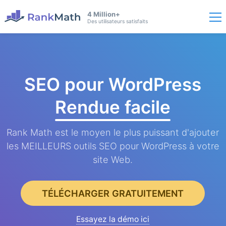
4 Million+
Des utilisateurs satisfaits
SEO pour WordPress
Rendue facile
Rank Math est le moyen le plus puissant d'ajouter
les MEILLEURS outils SEO pour WordPress à votre
site Web.
TÉLÉCHARGER GRATUITEMENT
Essayez la démo ici