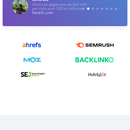
Chris Lee gagne plus de $20 000
par mois avec SEO et AdSense
RankXL.com