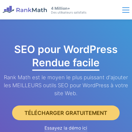
4 Million+
Des utilisateurs satisfaits
SEO pour WordPress
Rendue facile
Rank Math est le moyen le plus puissant d'ajouter
les MEILLEURS outils SEO pour WordPress à votre
site Web.
TÉLÉCHARGER GRATUITEMENT
Essayez la démo ici