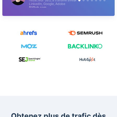
rédacteur SEO, a travaillé avec
LinkedIn, Google, Adobe
RYRob.com
Obtenez plus de trafic dès