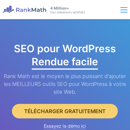
4 Million+
Des utilisateurs satisfaits
SEO pour WordPress
Rendue facile
Rank Math est le moyen le plus puissant d'ajouter
les MEILLEURS outils SEO pour WordPress à votre
site Web.
TÉLÉCHARGER GRATUITEMENT
Essayez la démo ici