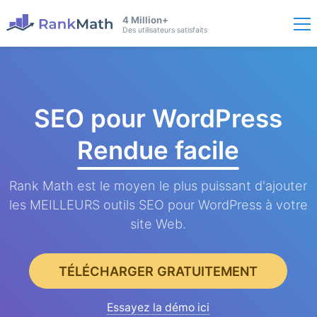
4 Million+
Des utilisateurs satisfaits
SEO pour WordPress
Rendue facile
Rank Math est le moyen le plus puissant d'ajouter
les MEILLEURS outils SEO pour WordPress à votre
site Web.
TÉLÉCHARGER GRATUITEMENT
Essayez la démo ici