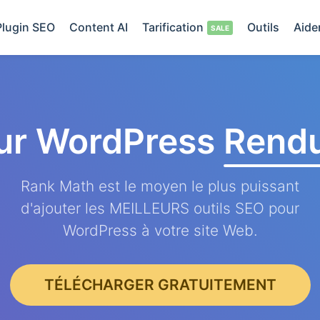
Plugin SEO
Content AI
Tarification
Outils
Aide
ur WordPress
Rendu
Rank Math est le moyen le plus puissant
d'ajouter les MEILLEURS outils SEO pour
WordPress à votre site Web.
TÉLÉCHARGER GRATUITEMENT