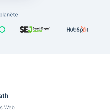
planète
ath
es Web