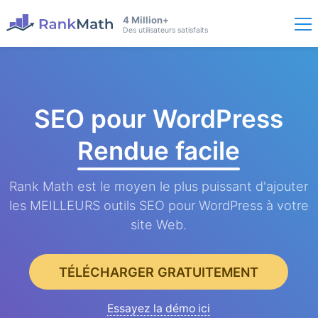
4 Million+
Des utilisateurs satisfaits
SEO pour WordPress
Rendue facile
Rank Math est le moyen le plus puissant d'ajouter
les MEILLEURS outils SEO pour WordPress à votre
site Web.
TÉLÉCHARGER GRATUITEMENT
Essayez la démo ici