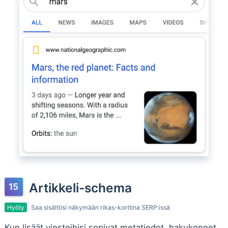
Artikkeli-schema
Hyöty
Saa sisältösi näkymään rikas-korttina SERP:issä
Kun lisäät viesteihisi sopivat metatiedot, hakukoneet