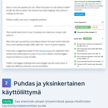
Puhdas ja yksinkertainen
käyttöliittymä
Hyöty
Saa enemmän aikaan lyhyemmässä ajassa intuitiivisten
käyttöliittymäelementtien avulla