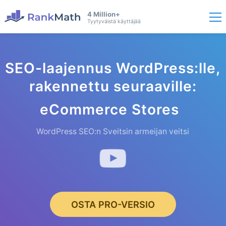
4 Million+
Tyytyväistä käyttäjää
SEO-laajennus WordPress:lle,
rakennettu seuraaville:
eCommerce St
ores
WordPress SEO:n Sveitsin armeijan veitsi
OSTA PRO-VERSIO