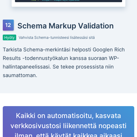
Schema Markup Validation
Hyöty
Vahvista Schema-tunnisteesi lisätessäsi sitä
Tarkista Schema-merkintäsi helposti Googlen Rich
Results -todennustyökalun kanssa suoraan WP-
hallintapaneelissasi. Se tekee prosessista niin
saumattoman.
Kaikki on automatisoitu, kasvata
verkkosivustosi liikennettä nopeasti
ilman, että käytät kaikkea aikaasi