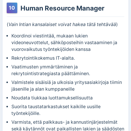
Human Resource Manager
10
(
Vain Intian kansalaiset voivat hakea tätä tehtävää
)
Koordinoi viestintää, mukaan lukien
videoneuvottelut, sähköposteihin vastaaminen ja
vuorovaikutus työntekijöiden kanssa
Rekrytointikokemus IT-alalta.
Vaatimusten ymmärtäminen ja
rekrytointistrategiasta päättäminen.
Valmistele sisäisiä ja ulkoisia yritysasiakirjoja tiimin
jäsenille ja alan kumppaneille
Noudata tiukkaa luottamuksellisuutta
Suorita taustatarkastukset kaikille uusille
työntekijöille.
Varmista, että palkkaus- ja kannustinjärjestelmät
sekä käytännöt ovat paikallisten lakien ja säädösten