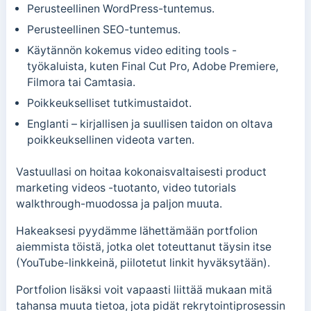
Perusteellinen WordPress-tuntemus.
Perusteellinen SEO-tuntemus.
Käytännön kokemus video editing tools -
työkaluista, kuten Final Cut Pro, Adobe Premiere,
Filmora tai Camtasia.
Poikkeukselliset tutkimustaidot.
Englanti – kirjallisen ja suullisen taidon on oltava
poikkeuksellinen videota varten.
Vastuullasi on hoitaa kokonaisvaltaisesti product
marketing videos -tuotanto, video tutorials
walkthrough-muodossa ja paljon muuta.
Hakeaksesi pyydämme lähettämään portfolion
aiemmista töistä, jotka olet toteuttanut täysin itse
(YouTube-linkkeinä, piilotetut linkit hyväksytään).
Portfolion lisäksi voit vapaasti liittää mukaan mitä
tahansa muuta tietoa, jota pidät rekrytointiprosessin