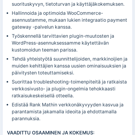
suorituskyvyn, tietoturvan ja käyttäjäkokemuksen.
Hallinnoida ja optimoida WooCommerce-
asennustamme, mukaan lukien integraatio payment
gateway -palvelun kanssa.
Työskennellä tarvittavien plugin-muutosten ja
WordPress-asennuksessamme käytettävän
kustomoidun teeman parissa.
Tehdä yhteistyötä suunnittelijoiden, markkinoijien ja
muiden kehittäjien kanssa uusien ominaisuuksien ja
päivitysten toteuttamiseksi.
Suorittaa troubleshooting-toimenpiteitä ja ratkaista
verkkosivusto- ja plugin-ongelmia tehokkaasti
ratkaisukeskeisellä otteella.
Edistää Rank Mathin verkkonäkyvyyden kasvua ja
parantamista jakamalla ideoita ja ehdottamalla
parannuksia.
VAADITTU OSAAMINEN JA KOKEMUS: