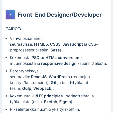
Front-End Designer/Developer
7
TAIDOT:
Vahva osaaminen
seuraavissa:
HTML5
,
CSS3
,
JavaScript
ja CSS-
preprosessorit (esim.
Sass
).
Kokemusta
PSD to HTML conversion
-
muunnoksista ja
responsive design
-suunnittelusta.
Perehtyneisyys
seuraaviin:
ReactJS
,
WordPress
(teemojen
kehitys/kustomointi),
Git
ja build-työkalut
(esim.
Gulp
,
Webpack
).
Kokemusta
UI/UX principles
-periaatteista ja
työkaluista (esim.
Sketch
,
Figma
).
Pikselintarkka huomio yksityiskohtiin.