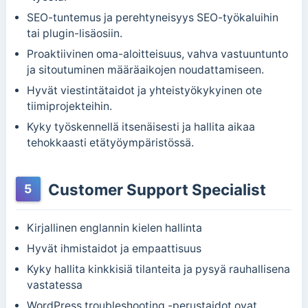
SEO-tuntemus ja perehtyneisyys SEO-työkaluihin
tai plugin-lisäosiin.
Proaktiivinen oma-aloitteisuus, vahva vastuuntunto
ja sitoutuminen määräaikojen noudattamiseen.
Hyvät viestintätaidot ja yhteistyökykyinen ote
tiimiprojekteihin.
Kyky työskennellä itsenäisesti ja hallita aikaa
tehokkaasti etätyöympäristössä.
Customer Support Specialist
5
Kirjallinen englannin kielen hallinta
Hyvät ihmistaidot ja empaattisuus
Kyky hallita kinkkisiä tilanteita ja pysyä rauhallisena
vastatessa
WordPress troubleshooting -perustaidot ovat