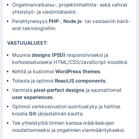
Ongelmanratkaisu-, projektinhallinta- sekä vahvat
yhteistyö- ja viestintätaidot.
Perehtyneisyys
PHP
-,
Node.js
- tai vastaaviin back-
end-teknologioihin.
VASTUUALUEET:
Muunna
designs (PSD)
responsiiviseksi ja
korkealaatuiseksi HTML/CSS/JavaScript-koodiksi.
Kehitä ja kustomoi
WordPress themes
.
Toteuta ja optimoi
ReactJS components
.
Varmista
pixel-perfect designs
ja saumattomat
user experiences
.
Optimoi verkkosivuston suorituskyky ja hallitse
koodia
Git
-järjestelmän kautta.
Tee yhteistyötä tiimien kanssa määräaikojen
noudattamiseksi ja ongelmien vianmääritykseksi.