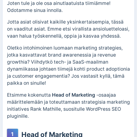
Joten tule ja ole osa ainutlaatuista tiimiämme!
Odotamme sinua innolla.
Jotta asiat olisivat kaikille yksinkertaisempia, tässä
on vaaditut asiat. Emme etsi virallista ansioluetteloasi,
vaan halua työskennellä, oppia ja kasvaa yhdessä.
Oletko intohimoinen luomaan marketing strategies,
jotka kasvattavat brand awarenessia ja revenue
growthia? Viihdytkö tech- ja SaaS-maailman
dynamiikassa johtaen tiimejä kohti product adoptionia
ja customer engagementia? Jos vastasit kyllä, tämä
paikka on sinulle!
Etsimme kokenutta
Head of Marketing
-osaajaa
määrittelemään ja toteuttamaan strategisia marketing
initiatives Rank Mathille, suositulle WordPress SEO
pluginille.
Head of Marketing
1