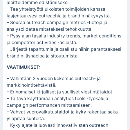
aloitteidemme edistämiseksi.
– Tee yhteistyötä ulkoisten toimijoiden kanssa
laajentaaksesi outreachia ja brändin näkyvyyttä.
– Seuraa outreach campaign metrics -tietoja ja
analysoi dataa mitataksesi tehokkuutta.
– Pysy ajan tasalla industry trends, market conditions
ja competitor activities -asioista.
– Järjestä tapahtumia ja osallistu niihin parantaaksesi
brändin läsnäoloa ja sitoutumista.
VAATIMUKSET:
– Vähintään 2 vuoden kokemus outreach- ja
markkinointitehtävistä.
– Erinomaiset kirjalliset ja suulliset viestintätaidot.
– Taitava käyttämään analytics tools -työkaluja
campaign performancen mittaamiseen.
– Vahvat vuorovaikutustaidot ja kyky rakentaa sekä
ylläpitää suhteita.
– Kyky ajatella luovasti innovatiivisten outreach