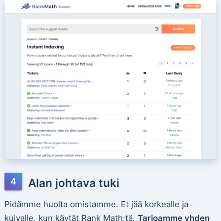
Alan johtava tuki
Pidämme huolta omistamme. Et jää korkealle ja
kuivalle, kun käytät Rank Math:tä.
Tarjoamme yhden