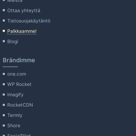
Meistä
Ottaa yhteyttä
Tietosuojakäytäntö
Palkkaamme!
Blogi
Brändimme
one.com
WP Rocket
Imagify
RocketCDN
Termly
Shore
SocialPilot