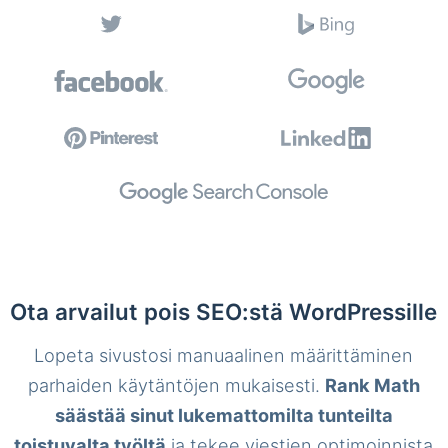
Ota arvailut pois SEO:stä WordPressille
Lopeta sivustosi manuaalinen määrittäminen
parhaiden käytäntöjen mukaisesti.
Rank Math
säästää sinut lukemattomilta tunteilta
toistuvalta työltä
ja tekee viestien optimoinnista