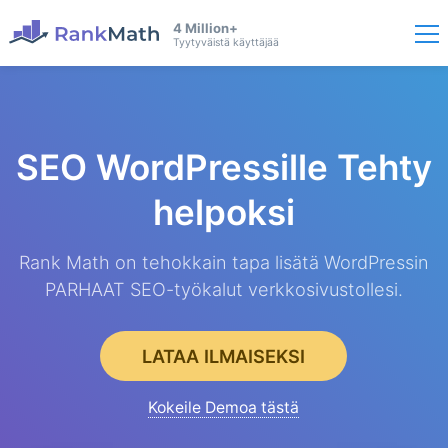
4 Million+
Tyytyväistä käyttäjää
SEO WordPressille
Tehty
helpoksi
Rank Math on tehokkain tapa lisätä WordPressin
PARHAAT SEO-työkalut verkkosivustollesi.
LATAA ILMAISEKSI
Kokeile Demoa tästä