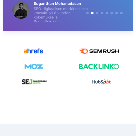
Suganthan Mohanadasan
SEO, digitaalisen markkinoinnin
konsultti yli 8 vuoden
kokemuksella
Suganthan.com