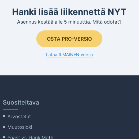
Hanki lisää liikennettä NYT
Asennus kestää alle 5 minuuttia. Mitä odotat?
OSTA PRO-VERSIO
Lataa ILMAINEN versio
Suositeltava
Arvostelut
Muutosloki
Yoast vs. Rank Math