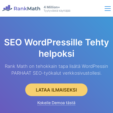
4 Million+
Tyytyväistä käyttäjää
SEO WordPressille
Tehty
helpoksi
Rank Math on tehokkain tapa lisätä WordPressin
PARHAAT SEO-työkalut verkkosivustollesi.
LATAA ILMAISEKSI
Kokeile Demoa tästä