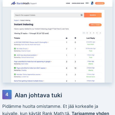
Alan johtava tuki
Pidämme huolta omistamme. Et jää korkealle ja
kuivalle, kun käytät Rank Math:tä.
Tarjoamme yhden