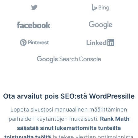
Ota arvailut pois SEO:stä WordPressille
Lopeta sivustosi manuaalinen määrittäminen
parhaiden käytäntöjen mukaisesti.
Rank Math
säästää sinut lukemattomilta tunteilta
toistuvalta työltä
ja tekee viestien optimoinnista