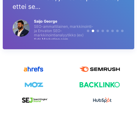
ettei se…
Saijo George
SEO-ammattilainen, markkinointi-
ja Envaton SEO-
markkinointianalyytikko (ex)
tl;dr Marketing.com