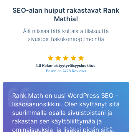
SEO-alan huiput rakastavat Rank
Mathia!
Älä missaa tätä kultaista tilaisuutta
sivustosi hakukoneoptimointia
4.8 Kokonaistyytyväisyysluokitus!
Based on 7478 Reviews
Rank Math on uusi WordPress SEO -
lisäosasuosikkini. Olen käyttänyt sitä
suurimmalla osalla sivuistoistani ja
rakastan sen käyttöliittymää ja
ominaisuuksia, ja lisäksi pidän siitä,